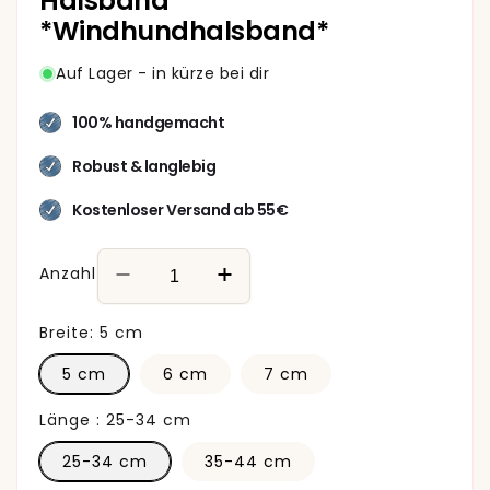
Halsband
*Windhundhalsband*
Auf Lager - in kürze bei dir
100% handgemacht
Robust & langlebig
Kostenloser Versand ab 55€
Anzahl
Verringere
Erhöhe
die
die
Menge
Menge
Breite:
5 cm
für
für
5 cm
6 cm
7 cm
Hundewohl
Hundewohl
-
-
Länge :
25-34 cm
Breites
Breites
Fettleder
Fettleder
25-34 cm
35-44 cm
Halsband
Halsband