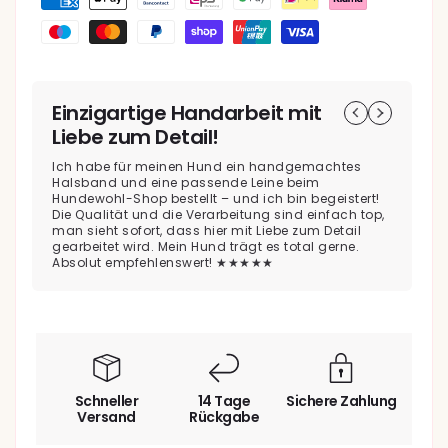
Einzigartige Handarbeit mit
S
Liebe zum Detail!
Di
ic
Ich habe für meinen Hund ein handgemachtes
Di
Halsband und eine passende Leine beim
di
Hundewohl-Shop bestellt – und ich bin begeistert!
to
Die Qualität und die Verarbeitung sind einfach top,
fi
man sieht sofort, dass hier mit Liebe zum Detail
di
gearbeitet wird. Mein Hund trägt es total gerne.
Absolut empfehlenswert! ★★★★★
Schneller
14 Tage
Sichere Zahlung
Versand
Rückgabe