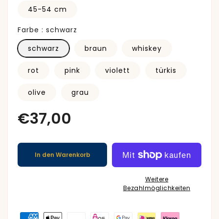
*Windhundhalsband*
*Windhundhalsband*
45-54 cm
Farbe :
schwarz
schwarz
braun
whiskey
rot
pink
violett
türkis
olive
grau
In den Warenkorb
Weitere
Bezahlmöglichkeiten
Zahlungsmethoden