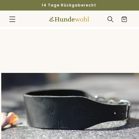
Direkt
14 Tage Rückgaberecht
zum
Inhalt
Warenkorb
duktinformationen
ingen