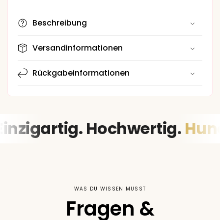
€37,00
Normaler
Preis
Beschreibung
Versandinformationen
Rückgabeinformationen
Einzigartig. Hochwertig.
Hu
WAS DU WISSEN MUSST
Fragen &