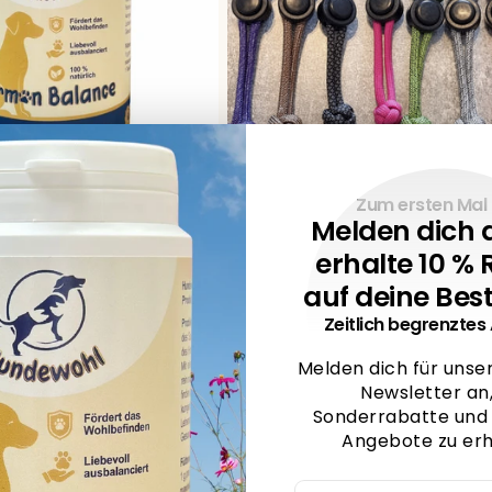
Zum ersten Mal 
Melden dich 
ance - natürliches
Kotbeutelhalter aus Paraco
erhalte 10 % 
ulierendes
t für Hunde.
auf deine Best
Anbieter:
HUNDEWOHL
Zeitlich begrenzte
r
Normaler
€6,99
Preis
Melden dich für unse
Ausverkauft
Optionen auswählen
Newsletter an
Sonderrabatte und 
Angebote zu erh
E-