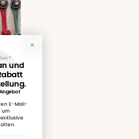
hier?
an und
rd
Rabatt
ellung.
s Angebot
ren E-Mail-
, um
exklusive
alten.