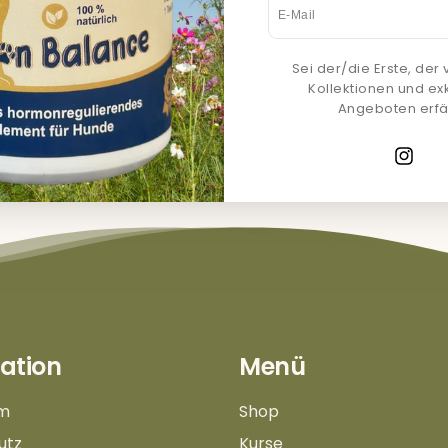
Mail
Sei der/die Erste, der
Kollektionen und ex
Angeboten erfä
d
Mit unserem kostenlosen Newsletter bleibst
immer auf dem neusten Stand!
Instag
ation
Menü
m
Shop
utz
Kurse